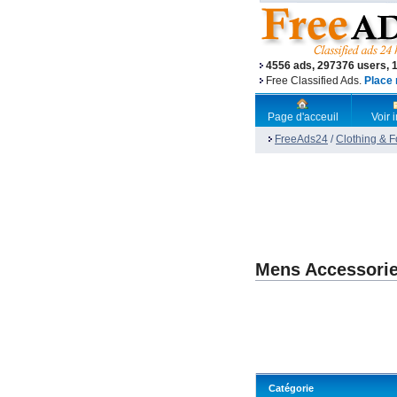
4556 ads, 297376 users, 
Free Classified Ads.
Place 
Page d'acceuil
Voir
FreeAds24
/
Clothing & 
Mens Accessori
Catégorie