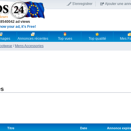
S'enregistrer
Ajouter une an
18540042 ad views
now your ad, it's Free!
 images
Annonces récentes
Top vues
Top qualité
Mes Fa
Footwear
/
Mens Accessories
es
Titre
Date
Annonce expir