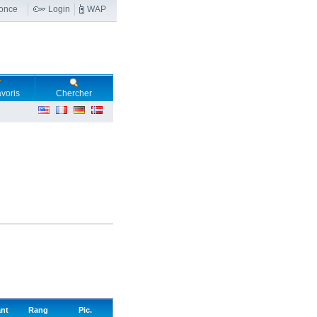
nonce
Login
WAP
voris
Chercher
ant
Rang
Pic.