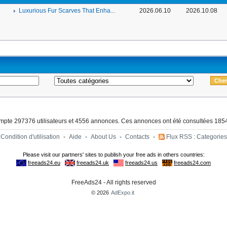
Luxurious Fur Scarves That Enha...
2026.06.10
2026.10.08
ompte 297376 utilisateurs et 4556 annonces. Ces annonces ont été consultées 1854
Condition d'utilisation
-
Aide
-
About Us
-
Contacts
-
Flux RSS : Categories
FreeAds24 - All rights reserved
© 2026
AdExpo.it