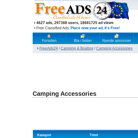
4627 ads, 297388 users, 18681725 ad views
Free Classified Ads.
Place now your ad, it's Free!
Forsiden
Bla i bilder
Nyeste annonser
FreeAds24
/
Camping & Boating
/
Camping Accessories
Camping Accessories
Kategori
Tittel